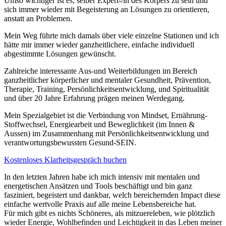
Umso wichtiger ist es, selber Expert-/in des Körpers zu sein und
sich immer wieder mit Begeisterung an Lösungen zu orientieren,
anstatt an Problemen.
Mein Weg führte mich damals über viele einzelne Stationen und ich
hätte mir immer wieder ganzheitlichere, einfache individuell
abgestimmte Lösungen gewünscht.
Zahlreiche interessante Aus-und Weiterbildungen im Bereich
ganzheitlicher körperlicher und mentaler Gesundheit, Prävention,
Therapie, Training, Persönlichkeitsentwicklung, und Spiritualität
und über 20 Jahre Erfahrung prägen meinen Werdegang.
Mein Spezialgebiet ist die Verbindung von Mindset, Ernährung-
Stoffwechsel, Energiearbeit und Beweglichkeit (im Innen &
Aussen) im Zusammenhang mit Persönlichkeitsentwicklung und
verantwortungsbewussten Gesund-SEIN.
Kostenloses Klarheitsgespräch buchen
In den letzten Jahren habe ich mich intensiv mit mentalen und
energetischen Ansätzen und Tools beschäftigt und bin ganz
fasziniert, begeistert und dankbar, welch bereichernden Impact diese
einfache wertvolle Praxis auf alle meine Lebensbereiche hat.
Für mich gibt es nichts Schöneres, als mitzuereleben, wie plötzlich
wieder Energie, Wohlbefinden und Leichtigkeit in das Leben meiner