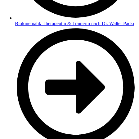
Biokinematik Therapeutin & Trainerin nach Dr. Walter Packi